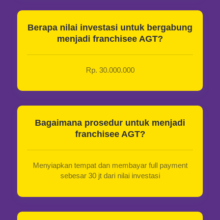
Berapa nilai investasi untuk bergabung
menjadi franchisee AGT?
Rp. 30.000.000
Bagaimana prosedur untuk menjadi
franchisee AGT?
Menyiapkan tempat dan membayar full payment
sebesar 30 jt dari nilai investasi