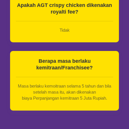
Apakah AGT crispy chicken dikenakan
royalti fee?
Tidak
Berapa masa berlaku
kemitraan/Franchisee?
Masa berlaku kemoitraan selama 5 tahun dan bila
setelah masa itu, akan dikenakan
biaya Perpanjangan kemitraan 5 Juta Rupiah.